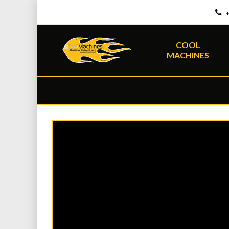
+
COOL
MACHINES