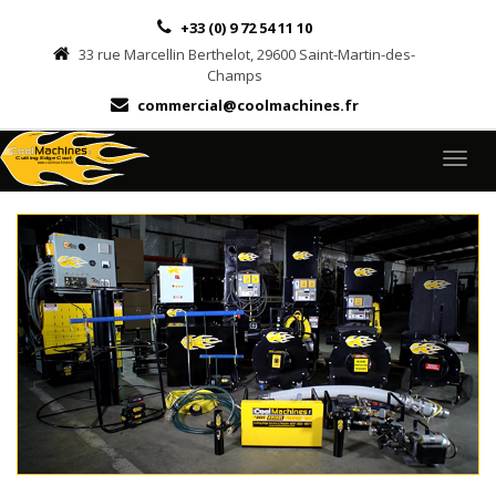
+33 (0) 9 72 54 11 10
33 rue Marcellin Berthelot, 29600 Saint-Martin-des-
Champs
commercial@coolmachines.fr
Togg
navig