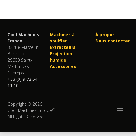
Cool Machines
Machines à
Á propos
France
souffler
Nous contacter
33 rue Marcellin
Extracteurs
Berthelot
Projection
29600 Saint-
humide
Martin-des-
Accessoires
Champs
+33 (0) 9 72 54
11 10
Copyright © 2026
Toggle
®
Cool Machines Europe
navigati
All Rights Reserved